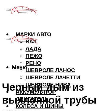
МАРКИ АВТО
ВАЗ
ЛАДА
ПЕЖО
РЕНО
Меню
ШЕВРОЛЕ ЛАНОС
ШЕВРОЛЕ ЛАЧЕТТИ
Черный дым из
ШЕВРОЛЕ НИВА
АККУМУЛЯТОР
выхлопной трубы
ДВИГАТЕЛЬ
КОЛЕСА И ШИНЫ