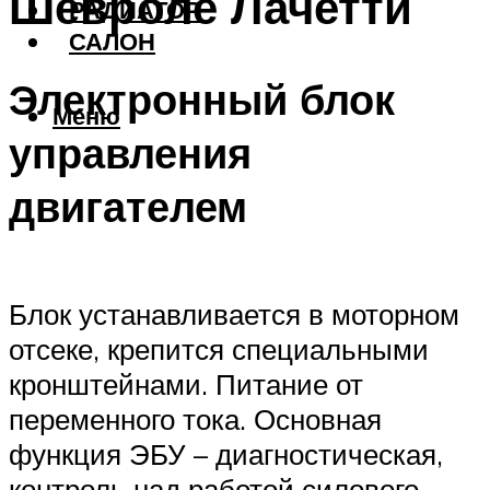
Шевроле Лачетти
РАДИАТОР
САЛОН
Электронный блок
Меню
управления
двигателем
Блок устанавливается в моторном
отсеке, крепится специальными
кронштейнами. Питание от
переменного тока. Основная
функция ЭБУ – диагностическая,
контроль над работой силового