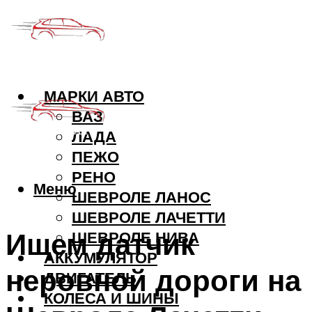
МАРКИ АВТО
ВАЗ
ЛАДА
ПЕЖО
РЕНО
Меню
ШЕВРОЛЕ ЛАНОС
ШЕВРОЛЕ ЛАЧЕТТИ
Ищем датчик
ШЕВРОЛЕ НИВА
АККУМУЛЯТОР
неровной дороги на
ДВИГАТЕЛЬ
КОЛЕСА И ШИНЫ