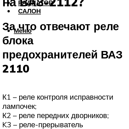
на ВАЗ-2112?
РАДИАТОР
САЛОН
За что отвечают реле
Меню
блока
предохранителей ВАЗ
2110
К1 – реле контроля исправности
лампочек;
К2 – реле передних дворников;
K3 – реле-прерыватель