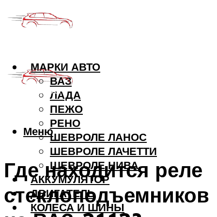
МАРКИ АВТО
ВАЗ
ЛАДА
ПЕЖО
РЕНО
Меню
ШЕВРОЛЕ ЛАНОС
ШЕВРОЛЕ ЛАЧЕТТИ
Где находится реле
ШЕВРОЛЕ НИВА
АККУМУЛЯТОР
стеклоподъемников
ДВИГАТЕЛЬ
КОЛЕСА И ШИНЫ