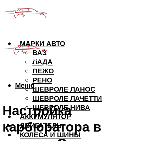
МАРКИ АВТО
ВАЗ
ЛАДА
ПЕЖО
РЕНО
Меню
ШЕВРОЛЕ ЛАНОС
ШЕВРОЛЕ ЛАЧЕТТИ
Настройка
ШЕВРОЛЕ НИВА
АККУМУЛЯТОР
карбюратора в
ДВИГАТЕЛЬ
КОЛЕСА И ШИНЫ