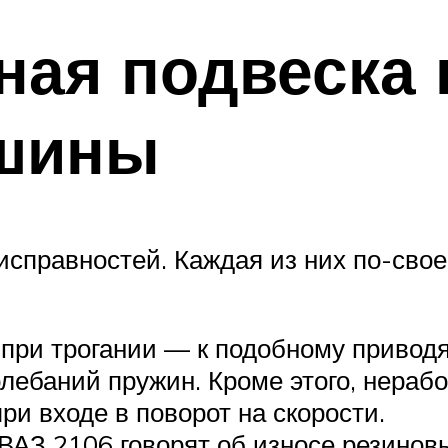
ная подвеска 
шины
исправностей. Каждая из них по-сво
при трогании — к подобному привод
лебаний пружин. Кроме этого, нераб
и входе в поворот на скорости.
ВАЗ 2106 говорят об износе резиновы