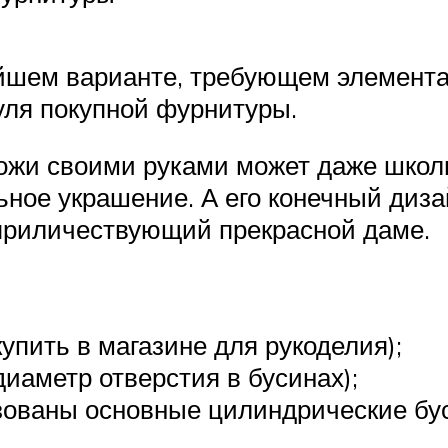
йшем варианте, требующем элемента
уля покупной фурнитуры.
кожи своими руками может даже школь
ное украшение. А его конечный дизай
 приличествующий прекрасной даме.
упить в магазине для рукоделия);
диаметр отверстия в бусинах);
зованы основные цилиндрические бус