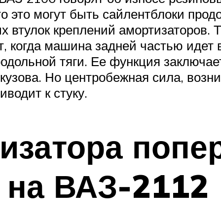
о это могут быть сайлентблоки продол
 втулок креплений амортизаторов. Т
т, когда машина задней частью идет в
одольной тяги. Ее функция заключае
кузова. Но центробежная сила, возн
иводит к стуку.
изатора попе
 на ВАЗ-2112