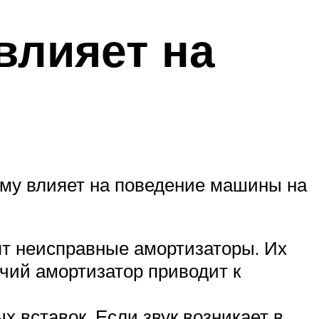
влияет на
ему влияет на поведение машины на
ят неисправные амортизаторы. Их
очий амортизатор приводит к
х вставок. Если звук возникает в