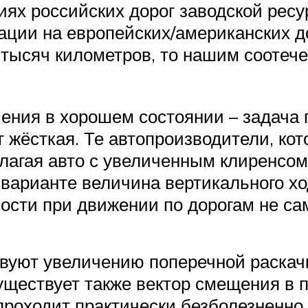
иях российских дорог заводской ресу
тации на европейских/американских 
тысяч километров, то нашим соотече
ения в хорошем состоянии – задача 
 жёсткая. Те автопроизводители, ко
длагая авто с увеличенным клиренсом
м варианте величина вертикального х
ости при движении по дорогам не сам
твуют увеличению поперечной раскач
уществует также вектор смещения в 
проходит практически безболезненно.