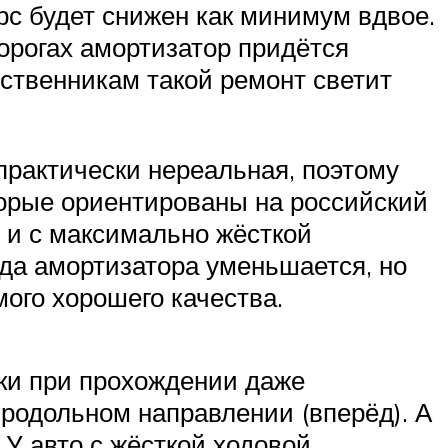
рс будет снижен как минимум вдвое.
дорогах амортизатор придётся
ственникам такой ремонт светит
практически нереальная, поэтому
торые ориентированы на российский
 и с максимально жёсткой
ода амортизатора уменьшается, но
ого хорошего качества.
ки при прохождении даже
продольном направлении (вперёд). А
 У авто с жёсткой ходовой