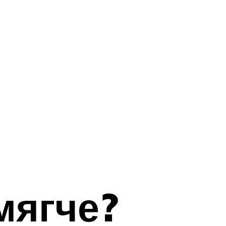
мягче?