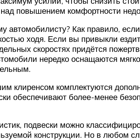
максимум усилий, чтобы снизить ст
 над повышением комфортности недо
му автомобилисту? Как правило, ес
костью ходя. Если вы привыкли ездить
дельных скоростях придётся пожертв
втомобили нередко оснащаются мягко
тельным.
ьшим клиренсом комплектуются допол
ски обеспечивают более-менее безо
истик, подвески можно классифициров
льзуемой конструкции. Но в любом с