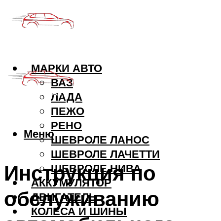
МАРКИ АВТО
ВАЗ
ЛАДА
ПЕЖО
РЕНО
Меню
ШЕВРОЛЕ ЛАНОС
ШЕВРОЛЕ ЛАЧЕТТИ
Инструкция по
ШЕВРОЛЕ НИВА
АККУМУЛЯТОР
обслуживанию
ДВИГАТЕЛЬ
КОЛЕСА И ШИНЫ