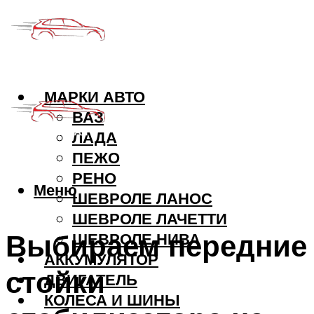
МАРКИ АВТО
ВАЗ
ЛАДА
ПЕЖО
РЕНО
Меню
ШЕВРОЛЕ ЛАНОС
ШЕВРОЛЕ ЛАЧЕТТИ
Выбираем передние
ШЕВРОЛЕ НИВА
АККУМУЛЯТОР
стойки
ДВИГАТЕЛЬ
КОЛЕСА И ШИНЫ