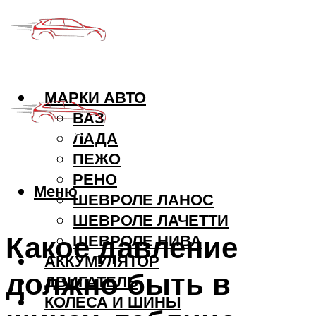
МАРКИ АВТО
ВАЗ
ЛАДА
ПЕЖО
РЕНО
Меню
ШЕВРОЛЕ ЛАНОС
ШЕВРОЛЕ ЛАЧЕТТИ
Какое давление
ШЕВРОЛЕ НИВА
АККУМУЛЯТОР
должно быть в
ДВИГАТЕЛЬ
КОЛЕСА И ШИНЫ