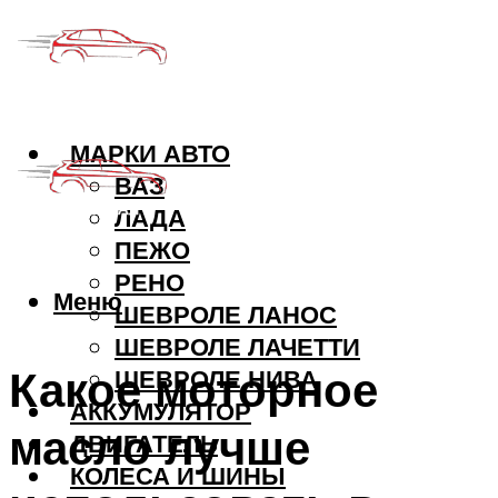
МАРКИ АВТО
ВАЗ
ЛАДА
ПЕЖО
РЕНО
Меню
ШЕВРОЛЕ ЛАНОС
ШЕВРОЛЕ ЛАЧЕТТИ
Какое моторное
ШЕВРОЛЕ НИВА
АККУМУЛЯТОР
масло лучше
ДВИГАТЕЛЬ
КОЛЕСА И ШИНЫ