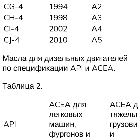
CG-4
1994
A2
CH-4
1998
A3
CI-4
2002
A4
CJ-4
2010
A5
Масла для дизельных двигателей
по спецификации API и ACEA.
Таблица 2.
ACEA для
ACEA д
легковых
тяжелы
API
машин,
грузови
фургонов и
и