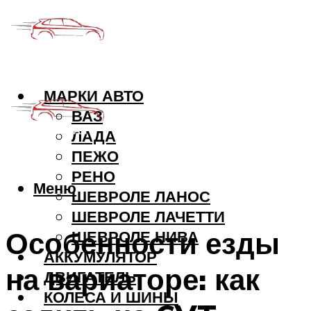
МАРКИ АВТО
ВАЗ
ЛАДА
ПЕЖО
РЕНО
Меню
ШЕВРОЛЕ ЛАНОС
ШЕВРОЛЕ ЛАЧЕТТИ
Особенности езды
ШЕВРОЛЕ НИВА
АККУМУЛЯТОР
на вариаторе: как
ДВИГАТЕЛЬ
КОЛЕСА И ШИНЫ