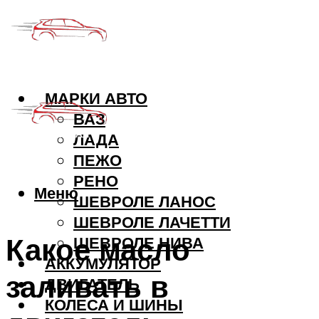
МАРКИ АВТО
ВАЗ
ЛАДА
ПЕЖО
РЕНО
Меню
ШЕВРОЛЕ ЛАНОС
ШЕВРОЛЕ ЛАЧЕТТИ
Какое масло
ШЕВРОЛЕ НИВА
АККУМУЛЯТОР
заливать в
ДВИГАТЕЛЬ
КОЛЕСА И ШИНЫ