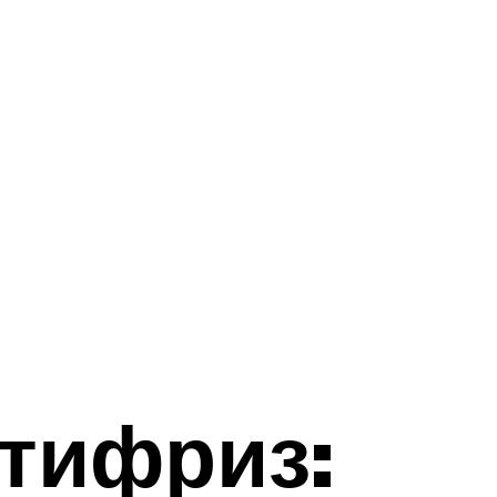
нтифриз: