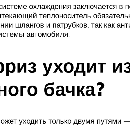
 системе охлаждения заключается в 
ытекающий теплоноситель обязательн
ии шлангов и патрубков, так как ант
системы автомобиля.
риз уходит и
ого бачка?
ожет уходить только двумя путями —