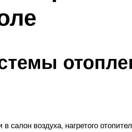
оле
истемы отопл
 в салон воздуха, нагретого отопите