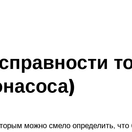
справности т
онасоса)
оторым можно смело определить, что 