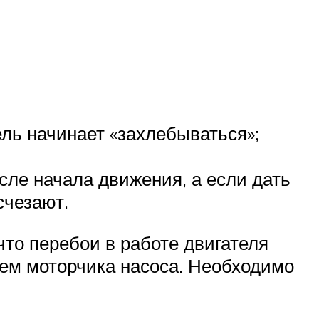
ель начинает «захлебываться»;
сле начала движения, а если дать
счезают.
что перебои в работе двигателя
ием моторчика насоса. Необходимо