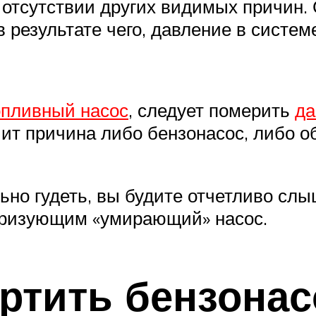
ри отсутствии других видимых причин
 результате чего, давление в систем
опливный насос
, следует померить
да
чит причина либо бензонасос, либо о
но гудеть, вы будите отчетливо слыш
еризующим «умирающий» насос.
ртить бензонас