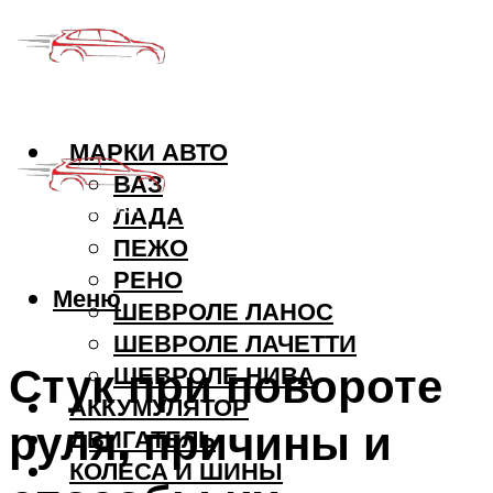
МАРКИ АВТО
ВАЗ
ЛАДА
ПЕЖО
РЕНО
Меню
ШЕВРОЛЕ ЛАНОС
ШЕВРОЛЕ ЛАЧЕТТИ
Стук при повороте
ШЕВРОЛЕ НИВА
АККУМУЛЯТОР
руля, причины и
ДВИГАТЕЛЬ
КОЛЕСА И ШИНЫ