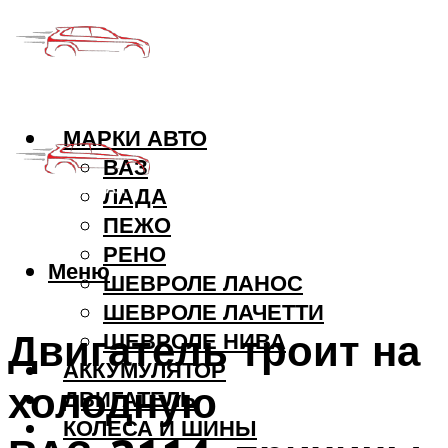
МАРКИ АВТО
ВАЗ
ЛАДА
ПЕЖО
РЕНО
Меню
ШЕВРОЛЕ ЛАНОС
ШЕВРОЛЕ ЛАЧЕТТИ
Двигатель троит на
ШЕВРОЛЕ НИВА
АККУМУЛЯТОР
холодную
ДВИГАТЕЛЬ
КОЛЕСА И ШИНЫ