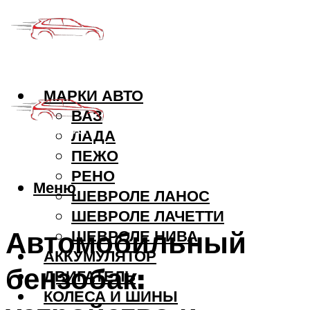
МАРКИ АВТО
ВАЗ
ЛАДА
ПЕЖО
РЕНО
Меню
ШЕВРОЛЕ ЛАНОС
ШЕВРОЛЕ ЛАЧЕТТИ
Автомобильный
ШЕВРОЛЕ НИВА
АККУМУЛЯТОР
бензобак:
ДВИГАТЕЛЬ
КОЛЕСА И ШИНЫ