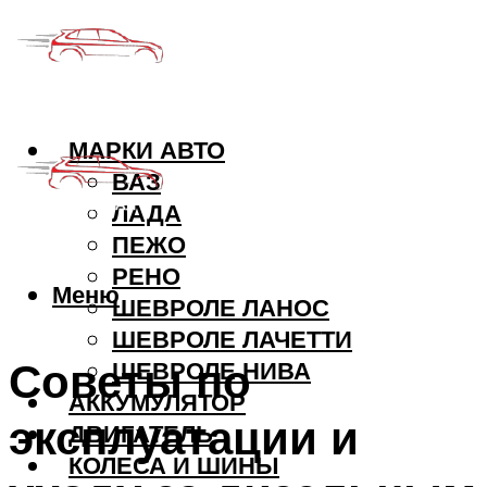
МАРКИ АВТО
ВАЗ
ЛАДА
ПЕЖО
РЕНО
Меню
ШЕВРОЛЕ ЛАНОС
ШЕВРОЛЕ ЛАЧЕТТИ
Советы по
ШЕВРОЛЕ НИВА
АККУМУЛЯТОР
эксплуатации и
ДВИГАТЕЛЬ
КОЛЕСА И ШИНЫ